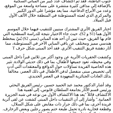
جنوب الباطنة، فقد تم اكتشاف عدد كبير من المباني السكنية
بالإضافة إلى مدافن كثيرة منتشرة على مساحة واسعة من الموقع،
وعدد من الأبراج الدفاعية، مما يعد مؤشرا على الدور الكبير
والمركزي الذي لعبته المستوطنة في المنطقة خلال الألف الأول
قبل الميلاد.
اختار الفريق الأثري المشترك مبنيين للتنقيب فيهما خلال الموسم
الأول هما (S1 و S2)، حيث جاء الاختيار نتيجة للدراسة السطحية التي
قام بها الفريق، حيث تبين أن أحد هذه المباني (مبنى S2) بُنيّ بمخطط
هندسي مميز ومختلف عن باقي المباني الأخر في المستوطنة، مما
أثار دهشة فريق التنقيب الأثري. فقد أخذ المبنى شكل حرف T
وكشفت الحفريات الأثرية عن وجود أكثر من ثلاثين قبراً داخل المبنى
وفي محيطه، تعود جميعها لأطفال، بما في ذلك حديثي الولادة. تثير
هذه الخاصية الفريدة تساؤلات حول الدوافع والمعتقدات التي أدت
إلى تخصيص مبنى منفصل لدفن الأطفال في ذلك العصر، مخالفاً
بذلك العادات الجنائزية المعهودة في العصر الحديدي.
وقد أشار الدكتور محمد عبد الحميد حسين -رئيس الفريق البحثي
ورئيس قسم الآثار بجامعة السلطان قابوس، إلى أهمية هذا
الاكتشاف قائلاً "يعد هذا الاكتشاف الأول من نوعه في شبه الجزيرة
العمانية." وأشار إلى أن التنقيبات داخل المبنى كشفت عن لقى أثرية
فريدة أخرى، بما في ذلك جرار ذات مقابض على شكل السلال،
وقطعة فخارية نادرة تحمل طبعة ختم يصور رجلين وبعض الزخارف.